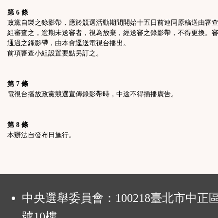
第 6 條
政黨自製之錄影帶，應於競選活動期間開始十五日前連同原稿送由審
組審查之，逾期未送審者，視為放棄，經送審之錄影帶，不得更換。
通過之錄影帶，由本會逕送電視台播出。
前項審查小組設置要點另訂之。
第 7 條
電視台播放政黨競選宣傳錄影帶時，中途不得插播廣告。
第 8 條
本辦法自發布日施行。
:
中央選舉委員會：100218臺北市中正
號10樓