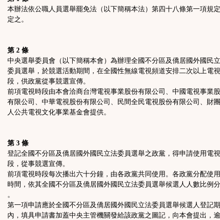
按
本辦法依公職人員選舉罷免法（以下簡稱本法）第四十八條第一項規
定之。
鈕
第 2 條
區
中央選舉委員會（以下簡稱本會）為辦理全國不分區及僑居國外國民
委員選舉，於競選活動期間，在全國性無線電視頻道安排二次以上電
段，供政黨從事競選宣傳。
前項電視時段由本會洽商台灣電視事業股份有限公司、中國電視事業
有限公司、中華電視股份有限公司、民間全民電視股份有限公司、財
人公共電視文化事業基金會提供。
第 3 條
登記全國不分區及僑居國外國民立法委員選舉之政黨，得申請使用電
段，從事競選宣傳。
前項電視時段每次播出六十分鐘，由各政黨共同使用。各政黨分配使
時間，依其全國不分區及僑居國外國民立法委員選舉候選人人數比例
。
第一項申請應於全國不分區及僑居國外國民立法委員選舉候選人登記
內，填具申請書加蓋中央主管機關發給該政黨之圖記，向本會提出，