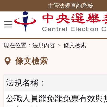
主管法規查詢系統
跳
到
主
要
內
容
區
塊
::
現在位置：
法規內容
條文檢索
條文檢索
法規名稱：
公職人員罷免罷免票有效與