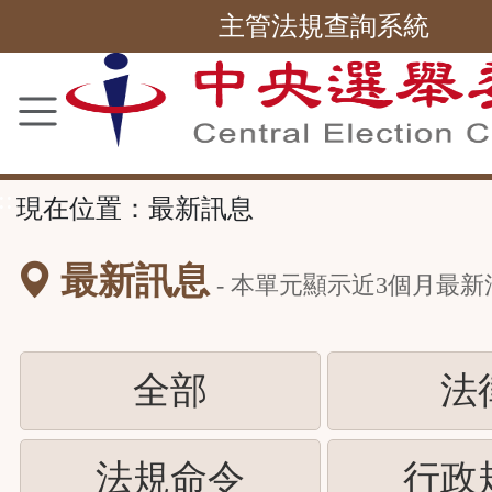
主管法規查詢系統
跳
到
主
要
內
容
區
塊
::
現在位置：
最新訊息
最新訊息
- 本單元顯示近
3
個月最新
(請
全部
法
按
(請
法規命令
行政