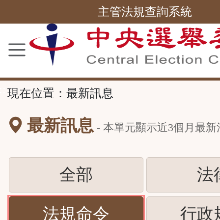
主管法規查詢系統
跳
到
主
要
內
容
區
塊
::
現在位置：
最新訊息
最新訊息
- 本單元顯示近
3
個月最新
(請
全部
法
按
(請
法規命令
行政