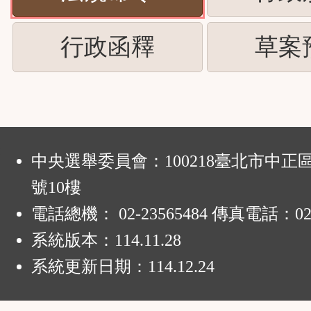
下
按
ENTER
(請
行政函釋
草案
下
查
按
ENTER
看
下
查
清
ENTER
:
看
中央選舉委員會：100218臺北市中正
單)
查
號10樓
清
電話總機： 02-23565484 傳真電話：02-
看
單)
系統版本：
114.11.28
清
系統更新日期：
114.12.24
單)