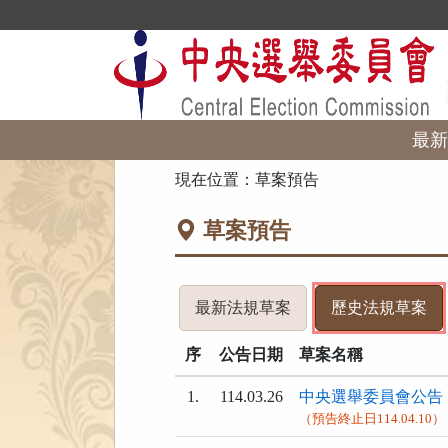
跳
到
主
要
內
容
區
最新
塊
:::
現在位置：
草案預告
草案預告
最新法規草案
歷史法規草案
序
公告日期
草案名稱
1.
114.03.26
中央選舉委員會公告
（預告終止日114.04.10）