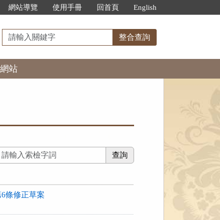
網站導覽
使用手冊
回首頁
English
請
整合查詢
輸
入
網站
關
鍵
字
6條修正草案