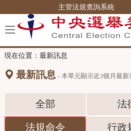
主管法規查詢系統
跳
到
主
要
內
容
區
塊
::
現在位置：
最新訊息
最新訊息
- 本單元顯示近
3
個月最新
(請
全部
法
按
(請
法規命令
行政