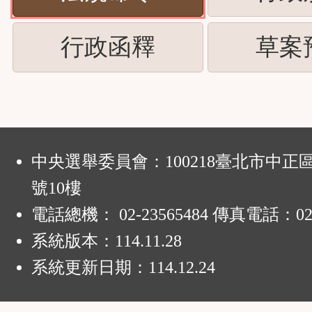
下
按
ENTER
(請
行政函釋
草案
下
查
按
ENTER
看
下
查
清
ENTER
:
看
中央選舉委員會：100218臺北市中正
單)
查
號10樓
清
電話總機： 02-23565484 傳真電話：02-
看
單)
系統版本：
114.11.28
清
系統更新日期：
114.12.24
單)