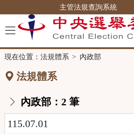
主管法規查詢系統
跳
到
主
要
內
容
區
塊
::
現在位置：
法規體系
內政部
法規體系
內政部：2 筆
115.07.01